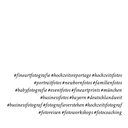
Babybauch
Reise
CHINGS
37
41
#fineartfotografie
#hochzeitsreportage
#hochzeitsfotos
#portraitfotos
#newbornfotos
#familienfotos
#babyfotografie
#eventfotos
#fineartprints
#münchen
#businessfotos
#bayern #deutschlandweit
#businessfotograf
#fotografieverstehen
#hochzeitsfotograf
#fotoreisen
#fotoworkshops
#fotocoaching