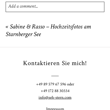
Add a comment...
Your email is
never
published or shared. Required fields
are marked *
«
Sabine & Rasso – Hochzeitsfotos am
Starnberger See
Kontaktieren Sie mich!
POST COMMENT
+49 89 579 67 596 oder
+49 172 88 30334
info@seh-stern.com
Impressum