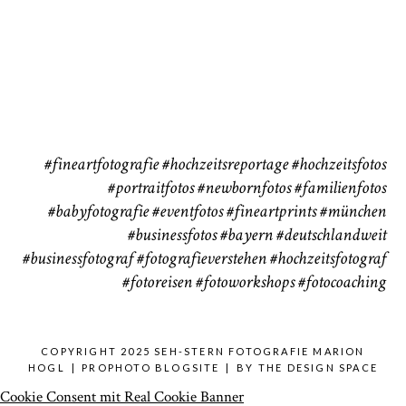
Babybauch
Reise
37
41
#fineartfotografie
#hochzeitsreportage
#hochzeitsfotos
#portraitfotos
#newbornfotos
#familienfotos
#babyfotografie
#eventfotos
#fineartprints
#münchen
#businessfotos
#bayern #deutschlandweit
#businessfotograf
#fotografieverstehen
#hochzeitsfotograf
#fotoreisen
#fotoworkshops
#fotocoaching
COPYRIGHT 2025 SEH-STERN FOTOGRAFIE MARION
HOGL
|
PROPHOTO BLOGSITE
|
BY
THE DESIGN SPACE
Cookie Consent mit Real Cookie Banner