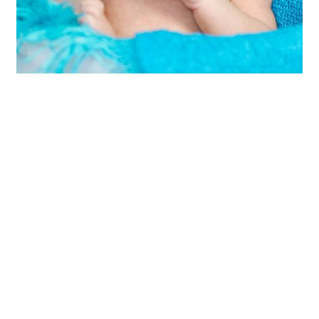
ARTIKEL ÖFFNEN
CHINGS
Olga & Michael Trash the Dress
/ Hochzeitsfotos / After
Wedding Shooting in München