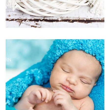
ARTIKEL ÖFFNEN
Gladys 14 Tage –
Neugeborenenfotos / Babyfotos
in Muenchen