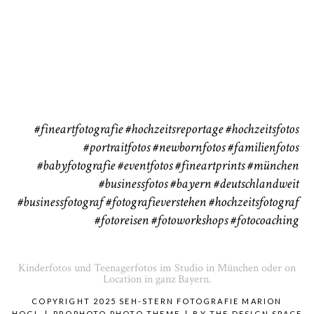
Babybauch
Reise
37
41
#fineartfotografie
#hochzeitsreportage
#hochzeitsfotos
#portraitfotos
#newbornfotos
#familienfotos
#babyfotografie
#eventfotos
#fineartprints
#münchen
#businessfotos
#bayern #deutschlandweit
#businessfotograf
#fotografieverstehen
#hochzeitsfotograf
#fotoreisen
#fotoworkshops
#fotocoaching
Kinderfotos und Teenagerfotos im Studio in München oder on
Location in ganz Bayern.
COPYRIGHT 2025 SEH-STERN FOTOGRAFIE MARION
HOGL
|
PROPHOTO PHOTO THEME
|
BY
THE DESIGN SPACE