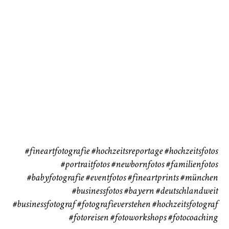
Babybauch
Reise
37
41
#fineartfotografie
#hochzeitsreportage
#hochzeitsfotos
#portraitfotos
#newbornfotos
#familienfotos
#babyfotografie
#eventfotos
#fineartprints
#münchen
#businessfotos
#bayern #deutschlandweit
#businessfotograf
#fotografieverstehen
#hochzeitsfotograf
#fotoreisen
#fotoworkshops
#fotocoaching