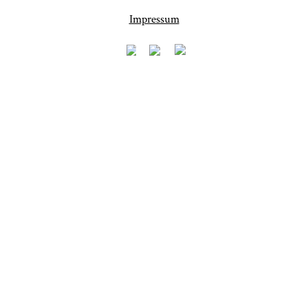
Impressum
Fineart
Hochzeit
41
183
Baby/Newborn
Kinder
72
111