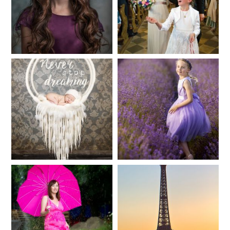
41
183
Baby/Newborn
Kinder
72
111
Babybauch
Reise