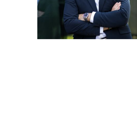
ARTIKEL ÖFFNEN
Personal Branding Fotos |
Businessportraits für
Architekt in München
ARTIKEL ÖFFNEN