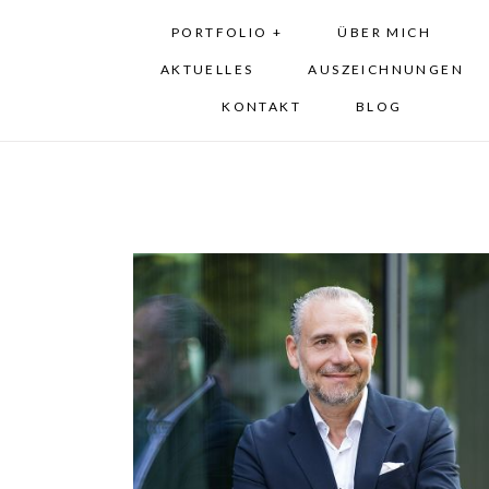
PORTFOLIO +
ÜBER MICH
AKTUELLES
AUSZEICHNUNGEN
KONTAKT
BLOG
Business-Fotos &
Personal-Branding-Fotos
für Freiberufler –
Praxisbeispiel Strigari
Consulting