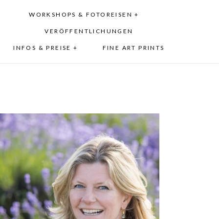
WORKSHOPS & FOTOREISEN +
VERÖFFENTLICHUNGEN
INFOS & PREISE +
FINE ART PRINTS
Personal Branding Fotos in
München: Zeig dich, wie
du wirklich bist –
authentisch, professionell,
einzigartig