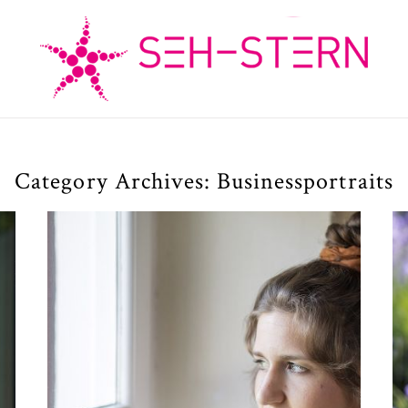
Category Archives:
Businessportraits
Personal Branding Fotos,
Businessfotos &
Künstlerportraits in
München