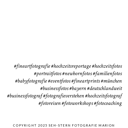
Babybauch
Reise
37
41
#fineartfotografie
#hochzeitsreportage
#hochzeitsfotos
#portraitfotos
#newbornfotos
#familienfotos
#babyfotografie
#eventfotos
#fineartprints
#münchen
#businessfotos
#bayern #deutschlandweit
#businessfotograf
#fotografieverstehen
#hochzeitsfotograf
#fotoreisen
#fotoworkshops
#fotocoaching
COPYRIGHT 2025 SEH-STERN FOTOGRAFIE MARION