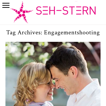
Tag Archives:
Engagementshooting
Corinna & Christoph /
Engagementshooting und
Familienfotos in Muenchen