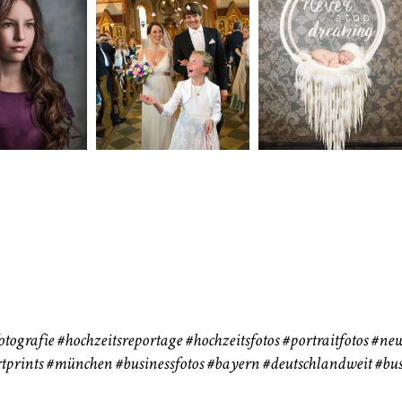
neart
Hochzeit
Baby/Newbo
183
72
eise
otografie
#hochzeitsreportage
#hochzeitsfotos
#portraitfotos
#new
tprints
#münchen
#businessfotos
#bayern #deutschlandweit #bus