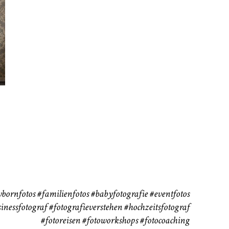
rn
Kinder
Babybauch
111
37
bornfotos
#familienfotos
#babyfotografie
#eventfotos
inessfotograf
#fotografieverstehen
#hochzeitsfotograf
#fotoreisen
#fotoworkshops
#fotocoaching