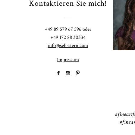
Kontaktieren Sie mich!
Fi
+49 89 579 67 596 oder
41
+49 172 88 30334
CHINGS
info@seh-stern.com
Impressum
R
41
#fineartf
#finear