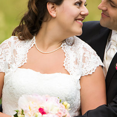
ünchen | Gut Sonnhausen Glonn | Manu
Josef
ARTIKEL ÖFFNEN