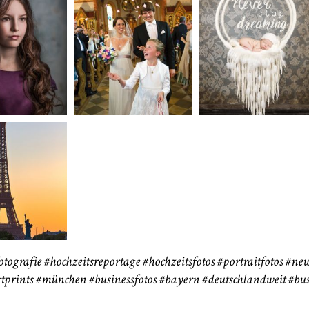
neart
Hochzeit
Baby/Newbo
183
72
eise
otografie
#hochzeitsreportage
#hochzeitsfotos
#portraitfotos
#new
tprints
#münchen
#businessfotos
#bayern #deutschlandweit #bus