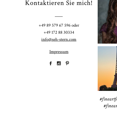
Kontaktieren Sie mich!
Fi
+49 89 579 67 596 oder
41
+49 172 88 30334
CHINGS
info@seh-stern.com
Impressum
R
41
#fineartf
#finear