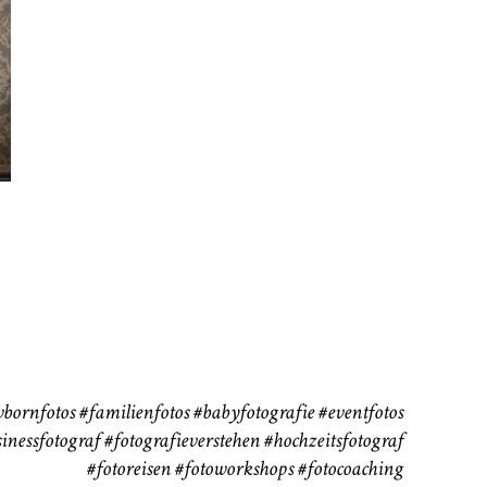
rn
Kinder
Babybauch
111
37
bornfotos
#familienfotos
#babyfotografie
#eventfotos
inessfotograf
#fotografieverstehen
#hochzeitsfotograf
#fotoreisen
#fotoworkshops
#fotocoaching