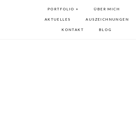
PORTFOLIO +
ÜBER MICH
AKTUELLES
AUSZEICHNUNGEN
KONTAKT
BLOG
Olga & Michael Trash 
Hochzeitsfotos / After W