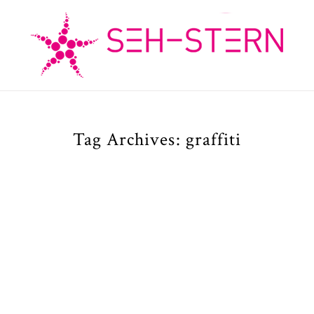
Tag Archives:
graffiti
the Dress /
Trash-the-Dres
edding Shooting