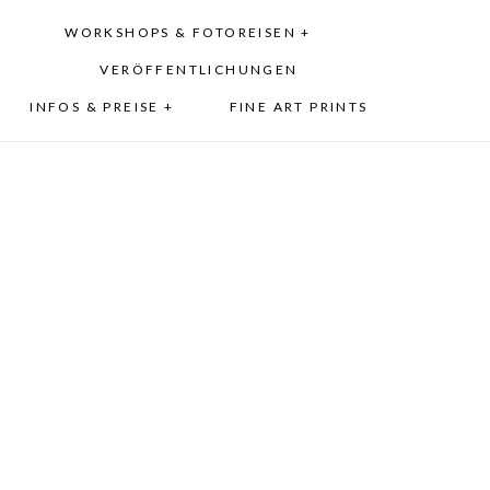
WORKSHOPS & FOTOREISEN +
VERÖFFENTLICHUNGEN
INFOS & PREISE +
FINE ART PRINTS
s mit Simone & Michael in
Muenchen