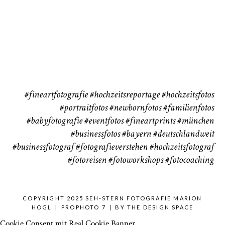
Babybauch
Reise
37
41
#fineartfotografie
#hochzeitsreportage
#hochzeitsfotos
#portraitfotos
#newbornfotos
#familienfotos
#babyfotografie
#eventfotos
#fineartprints
#münchen
#businessfotos
#bayern #deutschlandweit
#businessfotograf
#fotografieverstehen
#hochzeitsfotograf
#fotoreisen
#fotoworkshops
#fotocoaching
COPYRIGHT 2025 SEH-STERN FOTOGRAFIE MARION
HOGL
|
PROPHOTO 7
|
BY
THE DESIGN SPACE
Cookie Consent mit Real Cookie Banner