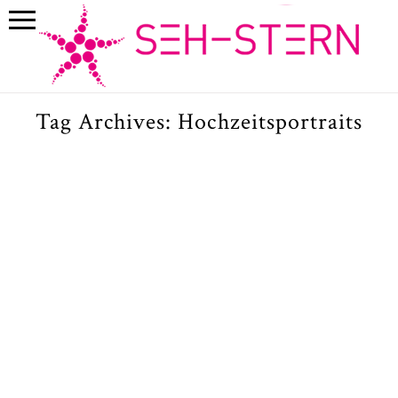
Tag Archives:
Hochzeitsportraits
Conny, Stefan & Pauline /
Hochzeitsfotos und Taufe am
Tegernsee