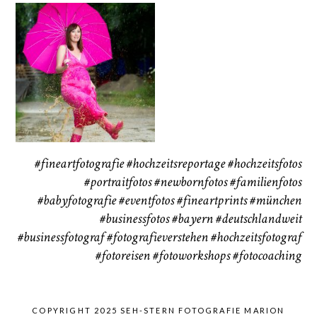
Babybauch
Reise
37
41
#fineartfotografie
#hochzeitsreportage
#hochzeitsfotos
#portraitfotos
#newbornfotos
#familienfotos
#babyfotografie
#eventfotos
#fineartprints
#münchen
#businessfotos
#bayern #deutschlandweit
#businessfotograf
#fotografieverstehen
#hochzeitsfotograf
#fotoreisen
#fotoworkshops
#fotocoaching
COPYRIGHT 2025 SEH-STERN FOTOGRAFIE MARION