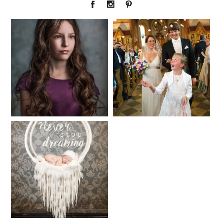
Fineart
Hochzeit
CHINGS
41
183
Baby/Newborn
Kinder
72
111