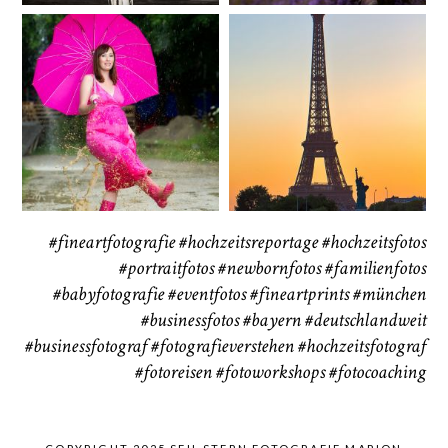
Babybauch
Reise
CHINGS
37
41
#fineartfotografie
#hochzeitsreportage
#hochzeitsfotos
#portraitfotos
#newbornfotos
#familienfotos
#babyfotografie
#eventfotos
#fineartprints
#münchen
#businessfotos
#bayern #deutschlandweit
#businessfotograf
#fotografieverstehen
#hochzeitsfotograf
#fotoreisen
#fotoworkshops
#fotocoaching