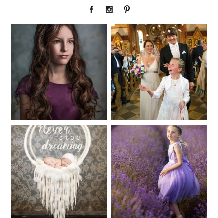
Fineart
Hochzeit
41
183
Baby/Newborn
Kinder
72
111