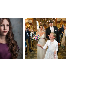
neart
Hochzeit
Baby/Newbo
183
72
eise