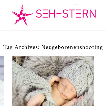
Tag Archives:
Neugeborenenshooting
Babyfotos München |
Leonard 20 Tage