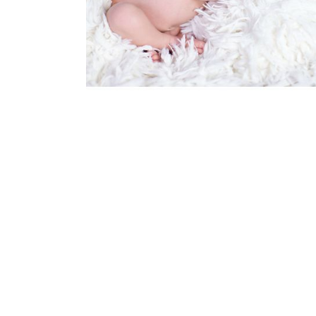
ARTIKEL ÖFFNEN
Leni 11 Tage |
Neugeborenenfotos
München
ARTIKEL ÖFFNEN