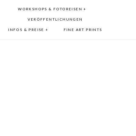
WORKSHOPS & FOTOREISEN +
VERÖFFENTLICHUNGEN
INFOS & PREISE +
FINE ART PRINTS
Mathilda | 7 Tage |
Babyfotografin München