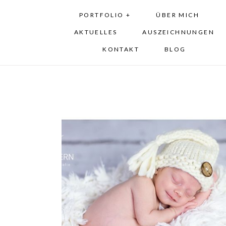
PORTFOLIO +
ÜBER MICH
AKTUELLES
AUSZEICHNUNGEN
KONTAKT
BLOG
Neugeborenenfotos von
Jona – Babyfotos im
Fotostudio München Laim