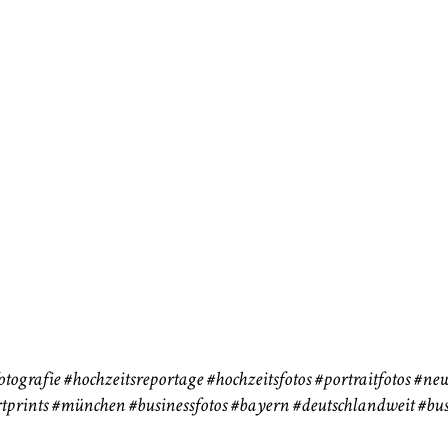
neart
Hochzeit
Baby/Newbo
183
72
eise
otografie
#hochzeitsreportage
#hochzeitsfotos
#portraitfotos
#new
tprints
#münchen
#businessfotos
#bayern #deutschlandweit #bus