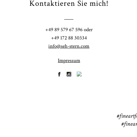
Kontaktieren Sie mich!
Fi
+49 89 579 67 596 oder
41
+49 172 88 30334
CHINGS
info@seh-stern.com
Impressum
R
41
#fineartf
#finear