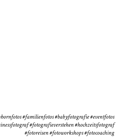
rn
Kinder
Babybauch
111
37
bornfotos
#familienfotos
#babyfotografie
#eventfotos
inessfotograf
#fotografieverstehen
#hochzeitsfotograf
#fotoreisen
#fotoworkshops
#fotocoaching