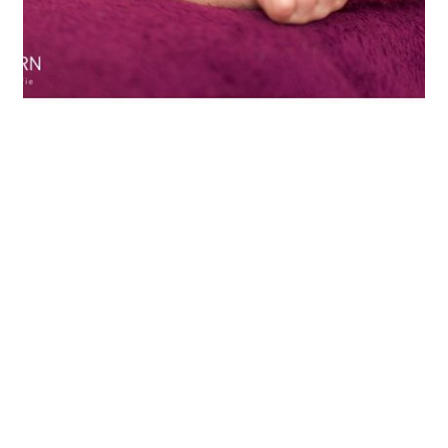
ARTIKEL ÖFFNEN
CHINGS
Oskar – 9 Tage /
Neugeborenenfotos &
Babyfotos Muenchen