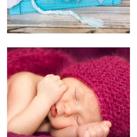
ARTIKEL ÖFFNEN
Nele – 9 Tage /
Neugeborenenfotos &
Babyfotos Muenchen