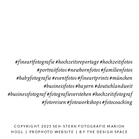
Babybauch
Reise
37
41
#fineartfotografie
#hochzeitsreportage
#hochzeitsfotos
#portraitfotos
#newbornfotos
#familienfotos
#babyfotografie
#eventfotos
#fineartprints
#münchen
#businessfotos
#bayern #deutschlandweit
#businessfotograf
#fotografieverstehen
#hochzeitsfotograf
#fotoreisen
#fotoworkshops
#fotocoaching
COPYRIGHT 2025 SEH-STERN FOTOGRAFIE MARION
HOGL
|
PROPHOTO WEBSITE
|
BY
THE DESIGN SPACE