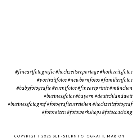
Babybauch
Reise
37
41
#fineartfotografie
#hochzeitsreportage
#hochzeitsfotos
#portraitfotos
#newbornfotos
#familienfotos
#babyfotografie
#eventfotos
#fineartprints
#münchen
#businessfotos
#bayern #deutschlandweit
#businessfotograf
#fotografieverstehen
#hochzeitsfotograf
#fotoreisen
#fotoworkshops
#fotocoaching
COPYRIGHT 2025 SEH-STERN FOTOGRAFIE MARION