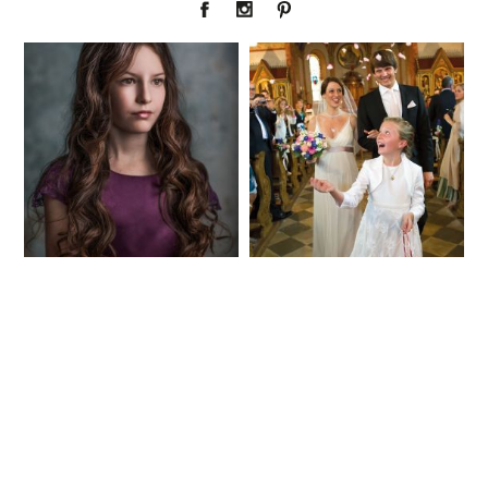
Fineart
Hochzeit
CHINGS
41
183
Baby/Newborn
Kinder
72
111