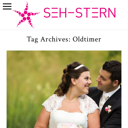
Tag Archives:
Oldtimer
Hochzeitsfotografin München |
Gut Sonnhausen Glonn |
Manuela & Josef