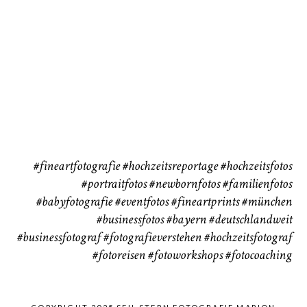
Babybauch
Reise
CHINGS
37
41
#fineartfotografie
#hochzeitsreportage
#hochzeitsfotos
#portraitfotos
#newbornfotos
#familienfotos
#babyfotografie
#eventfotos
#fineartprints
#münchen
#businessfotos
#bayern #deutschlandweit
#businessfotograf
#fotografieverstehen
#hochzeitsfotograf
#fotoreisen
#fotoworkshops
#fotocoaching