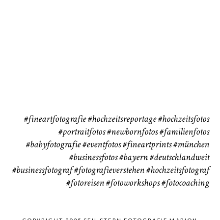
Babybauch
Reise
CHINGS
37
41
#fineartfotografie
#hochzeitsreportage
#hochzeitsfotos
#portraitfotos
#newbornfotos
#familienfotos
#babyfotografie
#eventfotos
#fineartprints
#münchen
#businessfotos
#bayern #deutschlandweit
#businessfotograf
#fotografieverstehen
#hochzeitsfotograf
#fotoreisen
#fotoworkshops
#fotocoaching