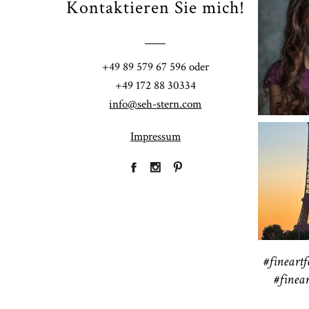
Kontaktieren Sie mich!
Fi
+49 89 579 67 596 oder
41
+49 172 88 30334
CHINGS
info@seh-stern.com
Impressum
R
41
#fineartf
#finear