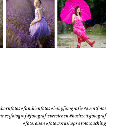
rn
Kinder
Babybauch
111
37
bornfotos
#familienfotos
#babyfotografie
#eventfotos
inessfotograf
#fotografieverstehen
#hochzeitsfotograf
#fotoreisen
#fotoworkshops
#fotocoaching