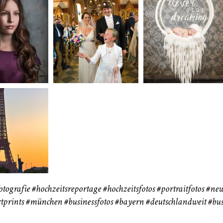
neart
Hochzeit
Baby/Newbo
183
72
eise
otografie
#hochzeitsreportage
#hochzeitsfotos
#portraitfotos
#new
tprints
#münchen
#businessfotos
#bayern #deutschlandweit #bus