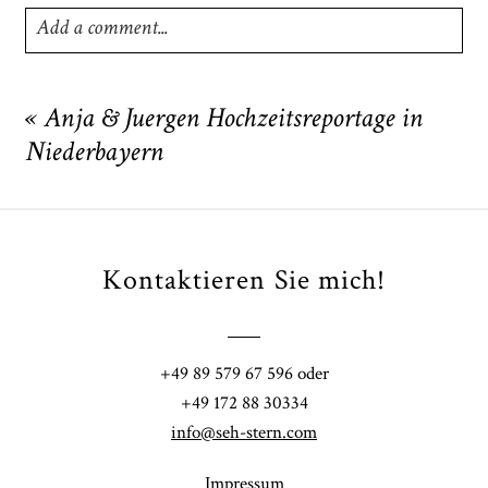
Add a comment...
Your email is
never
published or shared. Required fields
are marked *
«
Anja & Juergen Hochzeitsreportage in
Niederbayern
Kontaktieren Sie mich!
POST COMMENT
+49 89 579 67 596 oder
+49 172 88 30334
info@seh-stern.com
Impressum