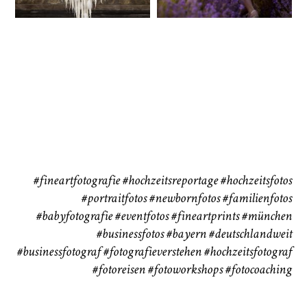
Babybauch
Reise
CHINGS
37
41
#fineartfotografie
#hochzeitsreportage
#hochzeitsfotos
#portraitfotos
#newbornfotos
#familienfotos
#babyfotografie
#eventfotos
#fineartprints
#münchen
#businessfotos
#bayern #deutschlandweit
#businessfotograf
#fotografieverstehen
#hochzeitsfotograf
#fotoreisen
#fotoworkshops
#fotocoaching