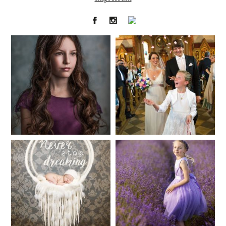
Fineart
Hochzeit
41
183
Baby/Newborn
Kinder
72
111