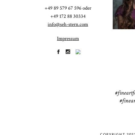
+49 89 579 67 596 oder
41
+49 172 88 30334
info@seh-stern.com
Impressum
R
41
#fineartf
#finear
COPYRIGHT 202