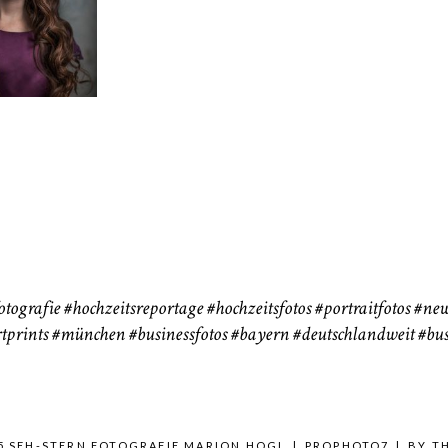
183
72
eise
otografie
#hochzeitsreportage
#hochzeitsfotos
#portraitfotos
#new
tprints
#münchen
#businessfotos
#bayern #deutschlandweit #bus
5 SEH-STERN FOTOGRAFIE MARION HOGL
|
PROPHOTO7
|
BY
T