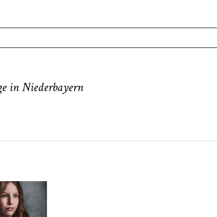
. Required fields are marked *
ge in Niederbayern
neart
Hochzeit
Baby/Newbo