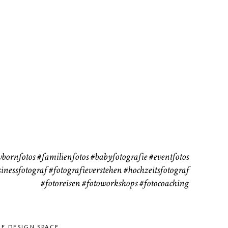
111
37
bornfotos
#familienfotos
#babyfotografie
#eventfotos
inessfotograf
#fotografieverstehen
#hochzeitsfotograf
#fotoreisen
#fotoworkshops
#fotocoaching
HE DESIGN SPACE