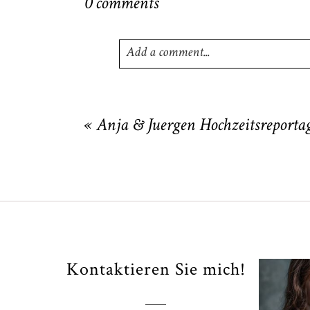
0 comments
Add a comment...
Your email is
never
published or shared
«
Anja & Juergen Hochzeitsreporta
POST COMMENT
Kontaktieren Sie mich!
Fi