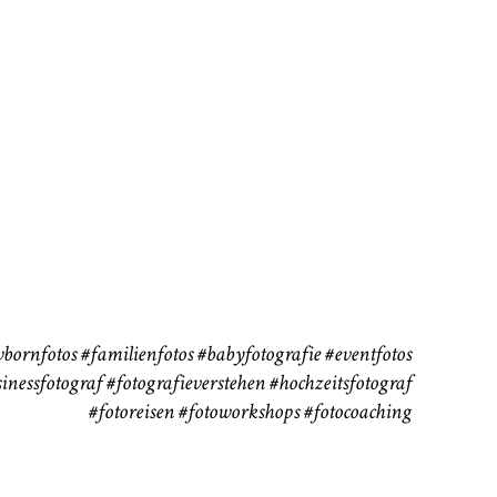
rn
Kinder
Babybauch
111
37
bornfotos
#familienfotos
#babyfotografie
#eventfotos
inessfotograf
#fotografieverstehen
#hochzeitsfotograf
#fotoreisen
#fotoworkshops
#fotocoaching