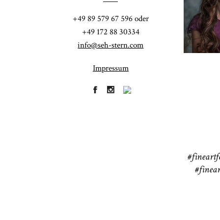
Fi
+49 89 579 67 596 oder
41
+49 172 88 30334
info@seh-stern.com
Impressum
R
41
#fineartf
#finear