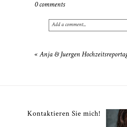
0 comments
Add a comment...
Your email is
never
published or shared
«
Anja & Juergen Hochzeitsreporta
POST COMMENT
Kontaktieren Sie mich!