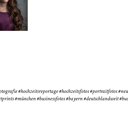
neart
Hochzeit
Baby/Newbo
183
72
eise
otografie
#hochzeitsreportage
#hochzeitsfotos
#portraitfotos
#new
tprints
#münchen
#businessfotos
#bayern #deutschlandweit #bus