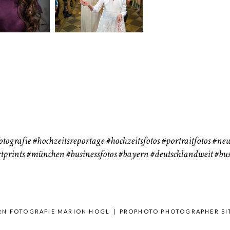
183
72
eise
otografie
#hochzeitsreportage
#hochzeitsfotos
#portraitfotos
#new
tprints
#münchen
#businessfotos
#bayern #deutschlandweit #bus
ERN FOTOGRAFIE MARION HOGL
|
PROPHOTO PHOTOGRAPHER SI