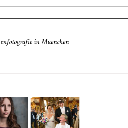
. Required fields are marked *
enfotografie in Muenchen
neart
Hochzeit
Baby/Newbo