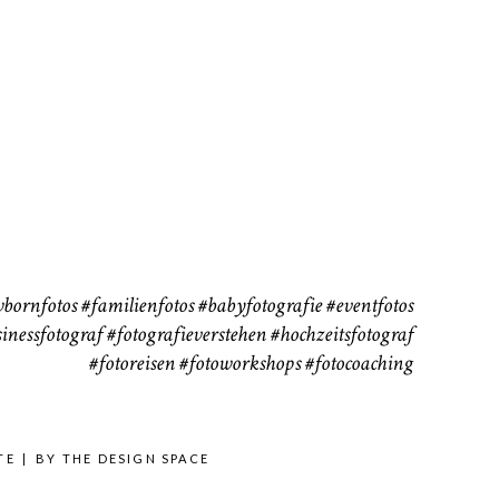
111
37
bornfotos
#familienfotos
#babyfotografie
#eventfotos
inessfotograf
#fotografieverstehen
#hochzeitsfotograf
#fotoreisen
#fotoworkshops
#fotocoaching
TE
|
BY
THE DESIGN SPACE