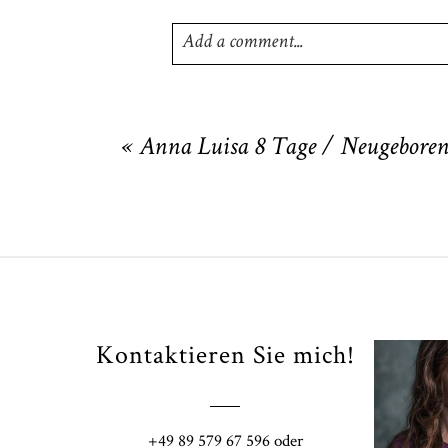
Add a comment...
Your email is
never
published or shared
«
Anna Luisa 8 Tage / Neugeboren
POST COMMENT
Kontaktieren Sie mich!
Fi
+49 89 579 67 596 oder