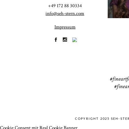
41
+49 172 88 30334
info@seh-stern.com
Impressum
R
41
#fineartf
#finear
COPYRIGHT 2025 SEH-ST
Cookie Consent mit Real Cookie Banner