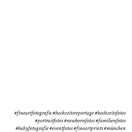
Baby/Newborn
Kinder
72
111
CHINGS
Babybauch
Reise
37
41
#fineartfotografie
#hochzeitsreportage
#hochzeitsfotos
#portraitfotos
#newbornfotos
#familienfotos
#babyfotografie
#eventfotos
#fineartprints
#münchen