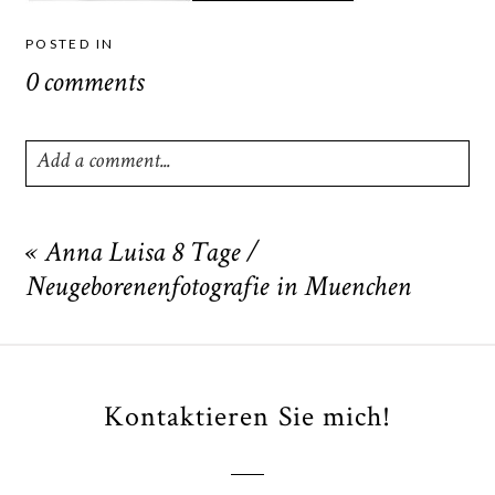
POSTED IN
0 comments
Add a comment...
Your email is
never
published or shared. Required fields
are marked *
«
Anna Luisa 8 Tage /
Neugeborenenfotografie in Muenchen
Kontaktieren Sie mich!