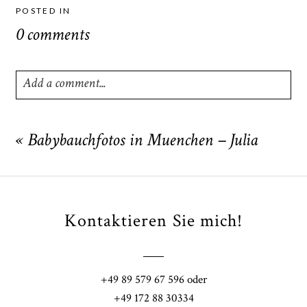
POSTED IN
0 comments
Add a comment...
Your email is
never
published or shared. Required fields
are marked *
«
Babybauchfotos in Muenchen – Julia
Kontaktieren Sie mich!
+49 89 579 67 596 oder
POST COMMENT
+49 172 88 30334