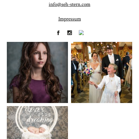
info@seh-stern.com
Impressum
Fineart
Hochzeit
41
183
Baby/Newborn
Kinder