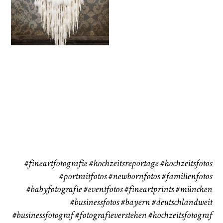
72
111
CHINGS
Babybauch
Reise
37
41
#fineartfotografie
#hochzeitsreportage
#hochzeitsfotos
#portraitfotos
#newbornfotos
#familienfotos
#babyfotografie
#eventfotos
#fineartprints
#münchen
#businessfotos
#bayern #deutschlandweit
#businessfotograf
#fotografieverstehen
#hochzeitsfotograf