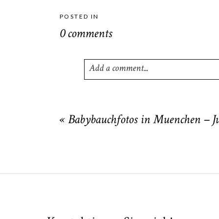
POSTED IN
0 comments
Add a comment...
Your email is
never
published or shared
«
Babybauchfotos in Muenchen – Ju
POST COMMENT