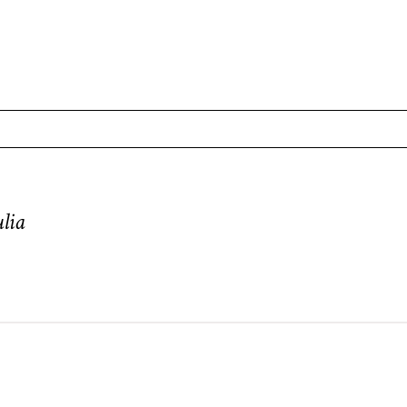
. Required fields are marked *
lia