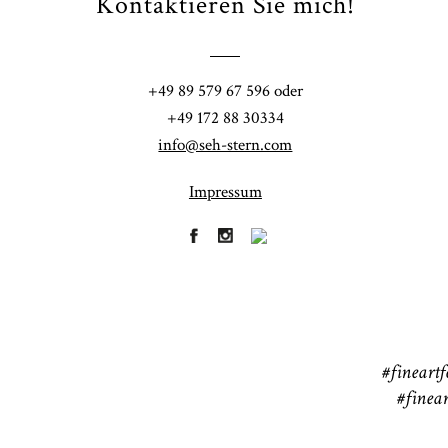
Kontaktieren Sie mich!
Fi
+49 89 579 67 596 oder
41
+49 172 88 30334
info@seh-stern.com
Impressum
R
41
#fineartf
#finear