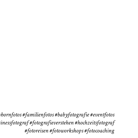
rn
Kinder
Babybauch
111
37
bornfotos
#familienfotos
#babyfotografie
#eventfotos
inessfotograf
#fotografieverstehen
#hochzeitsfotograf
#fotoreisen
#fotoworkshops
#fotocoaching