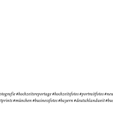
neart
Hochzeit
Baby/Newbo
183
72
eise
otografie
#hochzeitsreportage
#hochzeitsfotos
#portraitfotos
#new
tprints
#münchen
#businessfotos
#bayern #deutschlandweit #bus