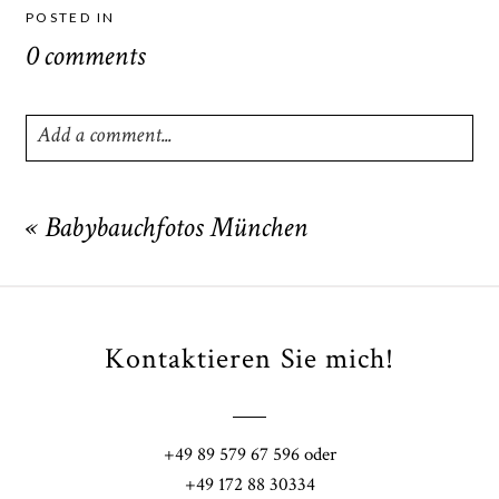
POSTED IN
0 comments
Add a comment...
Your email is
never
published or shared. Required fields
are marked *
«
Babybauchfotos München
Kontaktieren Sie mich!
+49 89 579 67 596 oder
POST COMMENT
+49 172 88 30334