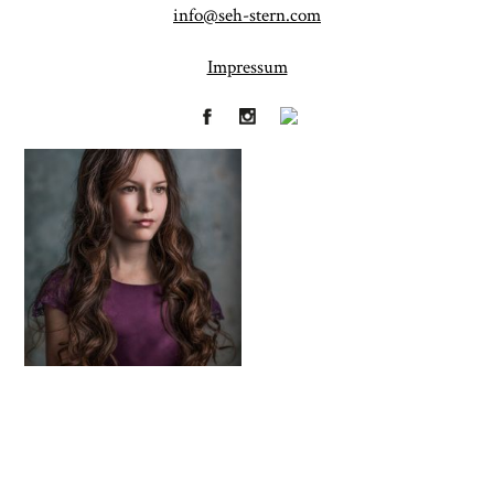
info@seh-stern.com
Impressum
Fineart
Hochzeit
41
183
Baby/Newborn
Kinder