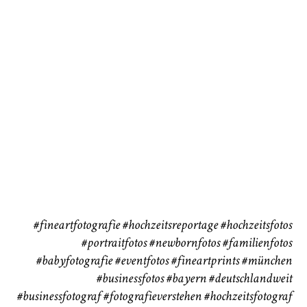
72
111
CHINGS
Babybauch
Reise
37
41
#fineartfotografie
#hochzeitsreportage
#hochzeitsfotos
#portraitfotos
#newbornfotos
#familienfotos
#babyfotografie
#eventfotos
#fineartprints
#münchen
#businessfotos
#bayern #deutschlandweit
#businessfotograf
#fotografieverstehen
#hochzeitsfotograf