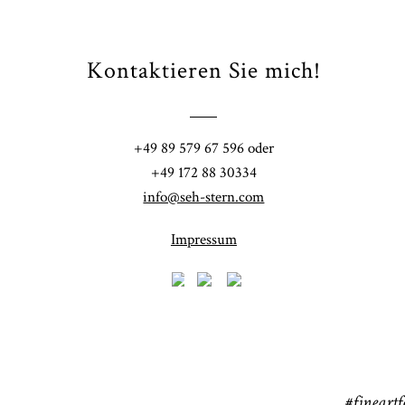
Kontaktieren Sie mich!
Fi
+49 89 579 67 596 oder
41
+49 172 88 30334
info@seh-stern.com
Impressum
R
41
#fineartf