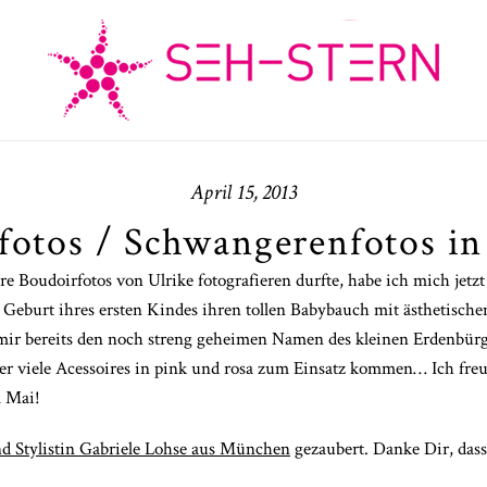
April 15, 2013
fotos / Schwangerenfotos i
Boudoirfotos von Ulrike fotografieren durfte, habe ich mich jetzt
eburt ihres ersten Kindes ihren tollen Babybauch mit ästhetische
e mir bereits den noch streng geheimen Namen des kleinen Erdenbür
her viele Acessoires in pink und rosa zum Einsatz kommen… Ich fr
m Mai!
nd Stylistin Gabriele Lohse aus München
gezaubert. Danke Dir, das