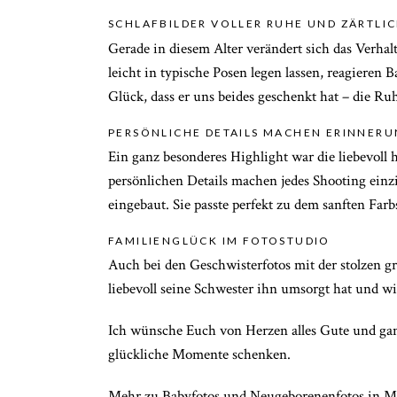
SCHLAFBILDER VOLLER RUHE UND ZÄRTLI
Gerade in diesem Alter verändert sich das Verhal
leicht in typische Posen legen lassen, reagiere
Glück, dass er uns beides geschenkt hat – die R
PERSÖNLICHE DETAILS MACHEN ERINNERU
Ein ganz besonderes Highlight war die liebevoll 
persönlichen Details machen jedes Shooting einzi
eingebaut. Sie passte perfekt zu dem sanften F
FAMILIENGLÜCK IM FOTOSTUDIO
Auch bei den Geschwisterfotos mit der stolzen 
liebevoll seine Schwester ihn umsorgt hat und wi
Ich wünsche Euch von Herzen alles Gute und gan
glückliche Momente schenken.
Mehr zu
Babyfotos und Neugeborenenfotos in 