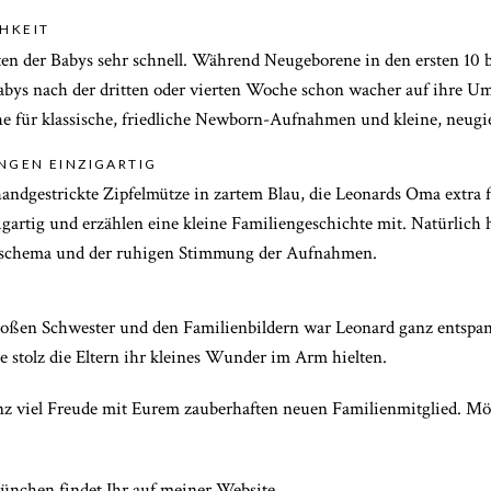
CHKEIT
ten der Babys sehr schnell. Während Neugeborene in den ersten 10 b
n Babys nach der dritten oder vierten Woche schon wacher auf ihre 
uhe für klassische, friedliche Newborn-Aufnahmen und kleine, neu
NGEN EINZIGARTIG
handgestrickte Zipfelmütze in zartem Blau, die Leonards Oma extra f
gartig und erzählen eine kleine Familiengeschichte mit. Natürlich 
arbschema und der ruhigen Stimmung der Aufnahmen.
großen Schwester und den Familienbildern war Leonard ganz entspa
e stolz die Eltern ihr kleines Wunder im Arm hielten.
z viel Freude mit Eurem zauberhaften neuen Familienmitglied. Mög
München
findet Ihr auf meiner Website