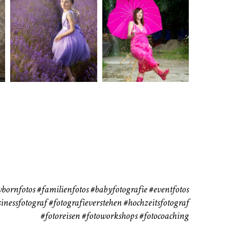
rn
Kinder
Babybauch
111
37
bornfotos
#familienfotos
#babyfotografie
#eventfotos
inessfotograf
#fotografieverstehen
#hochzeitsfotograf
#fotoreisen
#fotoworkshops
#fotocoaching