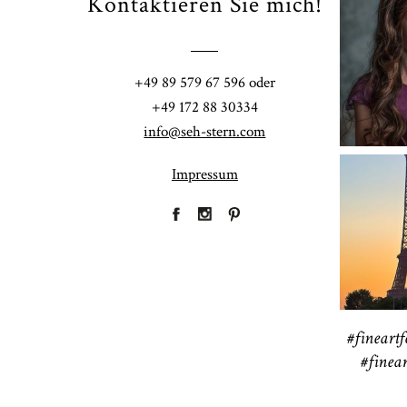
Kontaktieren Sie mich!
Fi
+49 89 579 67 596 oder
41
+49 172 88 30334
info@seh-stern.com
Impressum
R
41
#fineartf
#finear