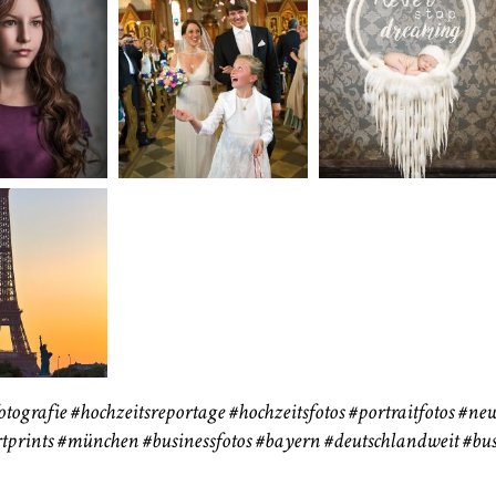
neart
Hochzeit
Baby/Newbo
183
72
eise
otografie
#hochzeitsreportage
#hochzeitsfotos
#portraitfotos
#new
tprints
#münchen
#businessfotos
#bayern #deutschlandweit #bus