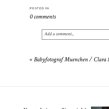
POSTED IN
0 comments
Add a comment...
Your email is
never
published or shared
«
Babyfotograf Muenchen / Clara 
POST COMMENT