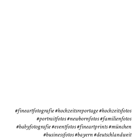
Baby/Newborn
Kinder
72
111
CHINGS
Babybauch
Reise
37
41
#fineartfotografie
#hochzeitsreportage
#hochzeitsfotos
#portraitfotos
#newbornfotos
#familienfotos
#babyfotografie
#eventfotos
#fineartprints
#münchen
#businessfotos
#bayern #deutschlandweit