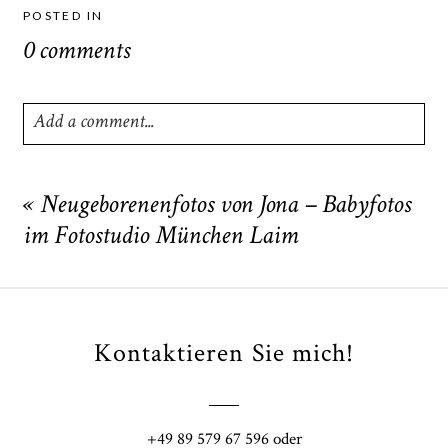
POSTED IN
0 comments
Add a comment...
Your email is
never
published or shared. Required fields
are marked *
«
Neugeborenenfotos von Jona – Babyfotos
im Fotostudio München Laim
Kontaktieren Sie mich!
POST COMMENT
+49 89 579 67 596 oder