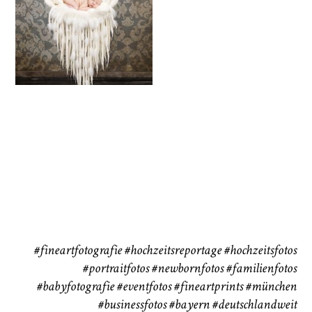
Baby/Newborn
Kinder
72
111
CHINGS
Babybauch
Reise
37
41
#fineartfotografie
#hochzeitsreportage
#hochzeitsfotos
#portraitfotos
#newbornfotos
#familienfotos
#babyfotografie
#eventfotos
#fineartprints
#münchen
#businessfotos
#bayern #deutschlandweit