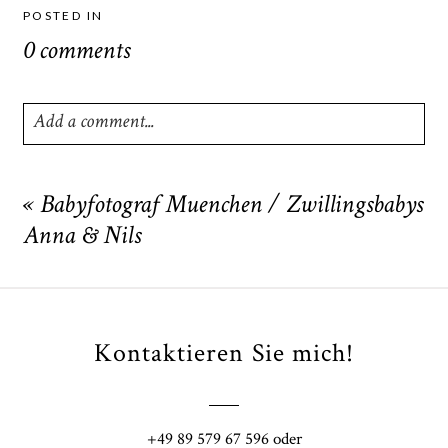
POSTED IN
0 comments
Add a comment...
Your email is
never
published or shared. Required fields
are marked *
«
Babyfotograf Muenchen / Zwillingsbabys
Anna & Nils
Kontaktieren Sie mich!
POST COMMENT
+49 89 579 67 596 oder