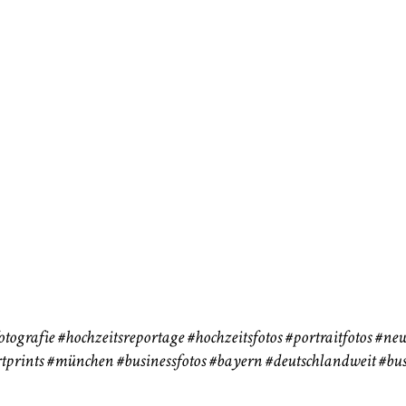
neart
Hochzeit
Baby/Newbo
183
72
eise
otografie
#hochzeitsreportage
#hochzeitsfotos
#portraitfotos
#new
tprints
#münchen
#businessfotos
#bayern #deutschlandweit #bus