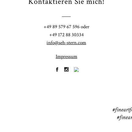
Kontaktieren Sie mich!
Fi
+49 89 579 67 596 oder
41
+49 172 88 30334
info@seh-stern.com
Impressum
R
41
#fineartf
#finear