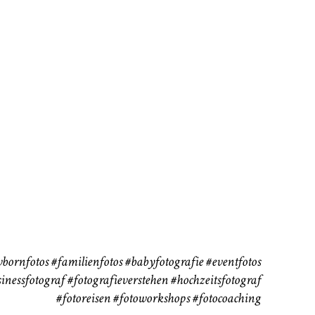
rn
Kinder
Babybauch
111
37
bornfotos
#familienfotos
#babyfotografie
#eventfotos
inessfotograf
#fotografieverstehen
#hochzeitsfotograf
#fotoreisen
#fotoworkshops
#fotocoaching