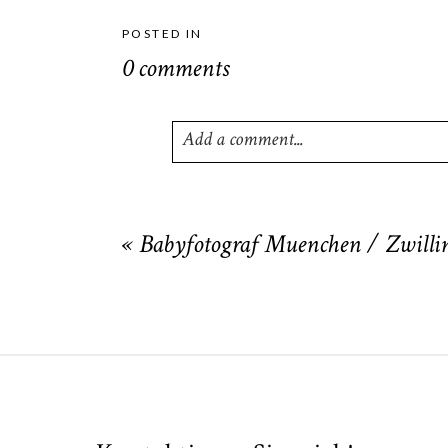
POSTED IN
0 comments
Add a comment...
Your email is
never
published or shared
«
Babyfotograf Muenchen / Zwilli
POST COMMENT