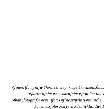
Baby/Newborn
Kinder
72
111
CHINGS
Babybauch
Reise
37
41
#fineartfotografie
#hochzeitsreportage
#hochzeitsfotos
#portraitfotos
#newbornfotos
#familienfotos
#babyfotografie
#eventfotos
#fineartprints
#münchen
#businessfotos
#bayern #deutschlandweit