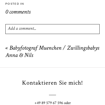
POSTED IN
0 comments
Add a comment...
Your email is
never
published or shared. Required fields
are marked *
«
Babyfotograf Muenchen / Zwillingsbabys
Anna & Nils
Kontaktieren Sie mich!
POST COMMENT
+49 89 579 67 596 oder