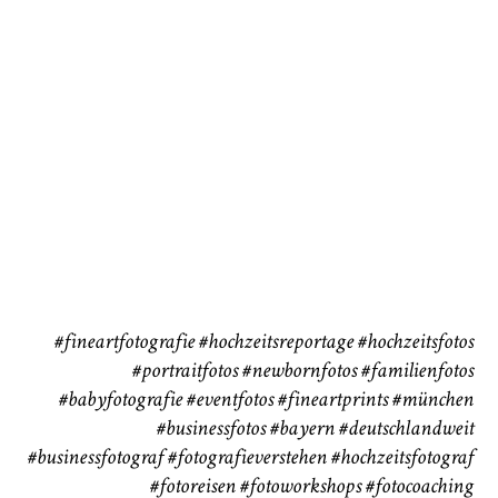
72
111
CHINGS
Babybauch
Reise
37
41
#fineartfotografie
#hochzeitsreportage
#hochzeitsfotos
#portraitfotos
#newbornfotos
#familienfotos
#babyfotografie
#eventfotos
#fineartprints
#münchen
#businessfotos
#bayern #deutschlandweit
#businessfotograf
#fotografieverstehen
#hochzeitsfotograf
#fotoreisen
#fotoworkshops
#fotocoaching