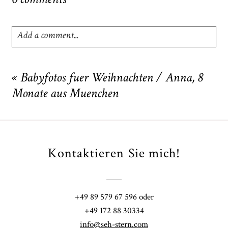
0 comments
Add a comment...
Your email is
never
published or shared. Required fields
are marked *
«
Babyfotos fuer Weihnachten / Anna, 8
Monate aus Muenchen
Kontaktieren Sie mich!
POST COMMENT
+49 89 579 67 596 oder
+49 172 88 30334
info@seh-stern.com