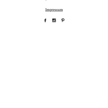
Impressum
Fineart
Hochzeit
41
183
Baby/Newborn
Kinder