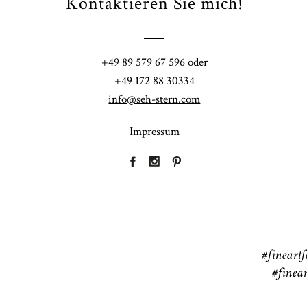
Kontaktieren Sie mich!
Fi
+49 89 579 67 596 oder
41
+49 172 88 30334
info@seh-stern.com
Impressum
R
41
#fineartf
#finear