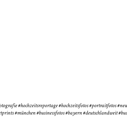
neart
Hochzeit
Baby/Newbo
183
72
eise
otografie
#hochzeitsreportage
#hochzeitsfotos
#portraitfotos
#new
tprints
#münchen
#businessfotos
#bayern #deutschlandweit #bus