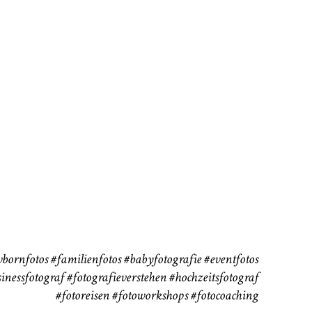
rn
Kinder
Babybauch
111
37
bornfotos
#familienfotos
#babyfotografie
#eventfotos
inessfotograf
#fotografieverstehen
#hochzeitsfotograf
#fotoreisen
#fotoworkshops
#fotocoaching