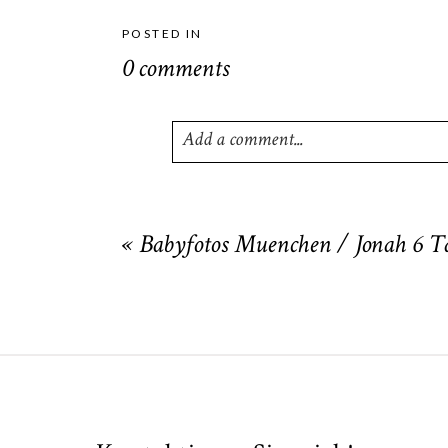
POSTED IN
0 comments
Add a comment...
Your email is
never
published or shared
«
Babyfotos Muenchen / Jonah 6 T
POST COMMENT