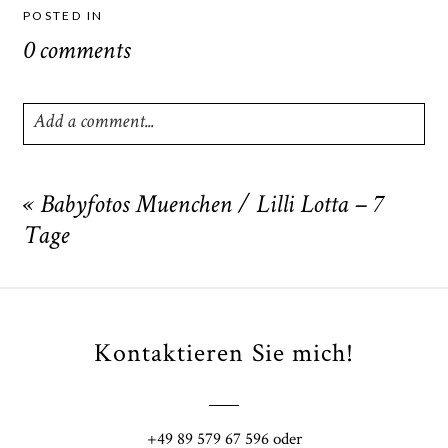
POSTED IN
0 comments
Add a comment...
Your email is
never
published or shared. Required fields
are marked *
«
Babyfotos Muenchen / Lilli Lotta – 7
Tage
Kontaktieren Sie mich!
POST COMMENT
+49 89 579 67 596 oder