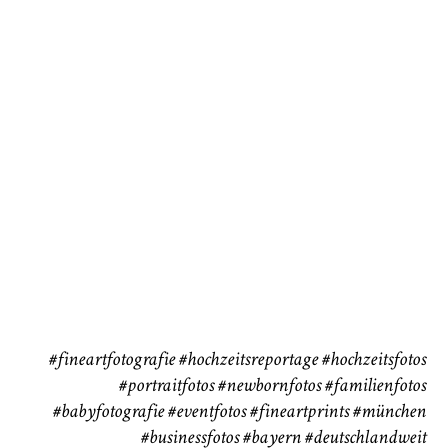
Baby/Newborn
Kinder
72
111
CHINGS
Babybauch
Reise
37
41
#fineartfotografie
#hochzeitsreportage
#hochzeitsfotos
#portraitfotos
#newbornfotos
#familienfotos
#babyfotografie
#eventfotos
#fineartprints
#münchen
#businessfotos
#bayern #deutschlandweit