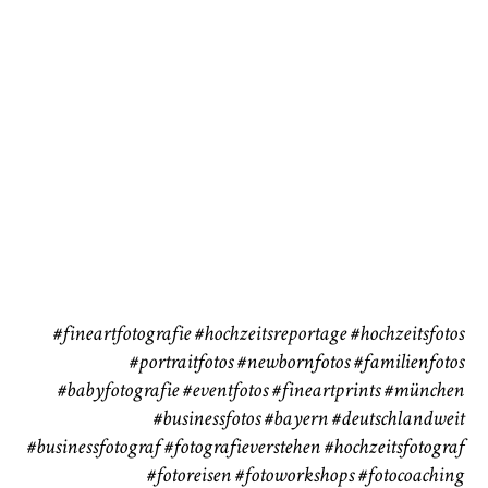
72
111
CHINGS
Babybauch
Reise
37
41
#fineartfotografie
#hochzeitsreportage
#hochzeitsfotos
#portraitfotos
#newbornfotos
#familienfotos
#babyfotografie
#eventfotos
#fineartprints
#münchen
#businessfotos
#bayern #deutschlandweit
#businessfotograf
#fotografieverstehen
#hochzeitsfotograf
#fotoreisen
#fotoworkshops
#fotocoaching