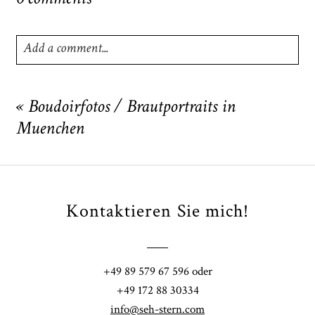
Add a comment...
Your email is
never
published or shared. Required fields
are marked *
«
Boudoirfotos / Brautportraits in
Muenchen
Kontaktieren Sie mich!
POST COMMENT
+49 89 579 67 596 oder
+49 172 88 30334
info@seh-stern.com