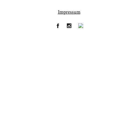
Impressum
Fineart
Hochzeit
41
183
Baby/Newborn
Kinder