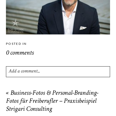
POSTED IN
0 comments
Add a comment...
Your email is
never
published or shared. Required fields
are marked *
«
Business-Fotos & Personal-Branding-
Fotos für Freiberufler – Praxisbeispiel
Strigari Consulting