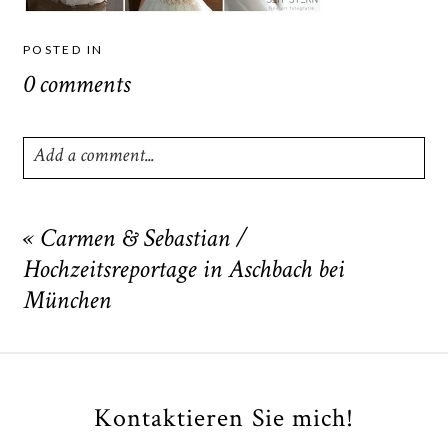
POSTED IN
0 comments
Add a comment...
Your email is
never
published or shared. Required fields
are marked *
«
Carmen & Sebastian /
Hochzeitsreportage in Aschbach bei
München
Kontaktieren Sie mich!