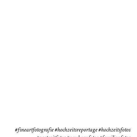
Baby/Newborn
Kinder
72
111
CHINGS
Babybauch
Reise
37
41
#fineartfotografie
#hochzeitsreportage
#hochzeitsfotos