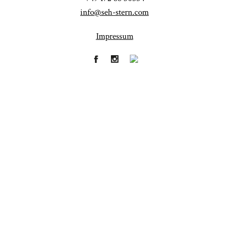
info@seh-stern.com
Impressum
Fineart
Hochzeit
41
183
Baby/Newborn
Kinder