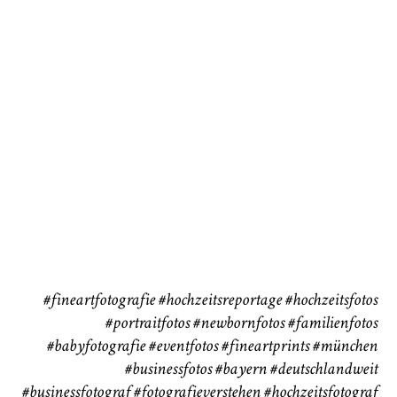
72
111
CHINGS
Babybauch
Reise
37
41
#fineartfotografie
#hochzeitsreportage
#hochzeitsfotos
#portraitfotos
#newbornfotos
#familienfotos
#babyfotografie
#eventfotos
#fineartprints
#münchen
#businessfotos
#bayern #deutschlandweit
#businessfotograf
#fotografieverstehen
#hochzeitsfotograf