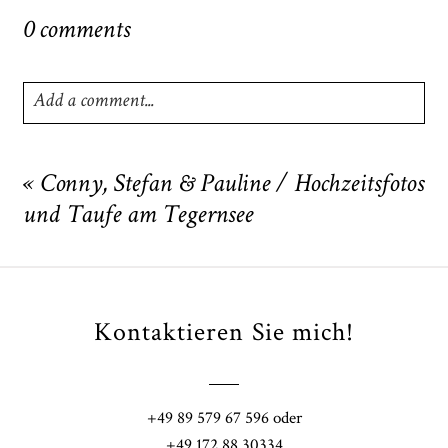
0 comments
Add a comment...
Your email is
never
published or shared. Required fields
are marked *
«
Conny, Stefan & Pauline / Hochzeitsfotos
und Taufe am Tegernsee
Kontaktieren Sie mich!
POST COMMENT
+49 89 579 67 596 oder
+49 172 88 30334