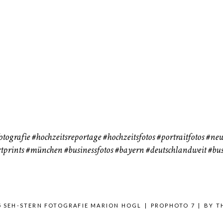
183
72
eise
otografie
#hochzeitsreportage
#hochzeitsfotos
#portraitfotos
#new
tprints
#münchen
#businessfotos
#bayern #deutschlandweit #bus
5 SEH-STERN FOTOGRAFIE MARION HOGL
|
PROPHOTO 7
|
BY
T