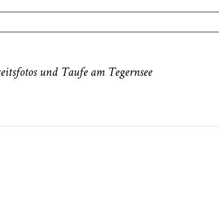
. Required fields are marked *
eitsfotos und Taufe am Tegernsee
neart
Hochzeit
Baby/Newbo