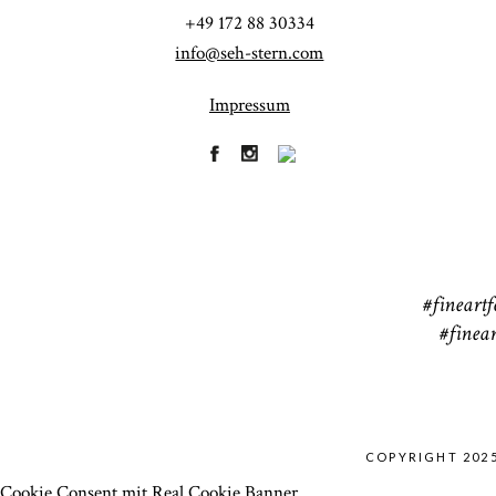
41
+49 172 88 30334
info@seh-stern.com
Impressum
R
41
#fineartf
#finear
COPYRIGHT 202
Cookie Consent mit Real Cookie Banner