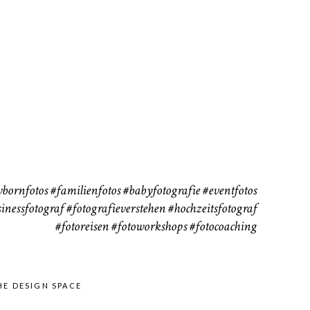
111
37
bornfotos
#familienfotos
#babyfotografie
#eventfotos
inessfotograf
#fotografieverstehen
#hochzeitsfotograf
#fotoreisen
#fotoworkshops
#fotocoaching
HE DESIGN SPACE