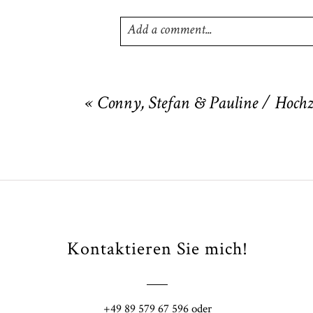
Add a comment...
Your email is
never
published or shared
«
Conny, Stefan & Pauline / Hochz
POST COMMENT
Kontaktieren Sie mich!
Fi
+49 89 579 67 596 oder