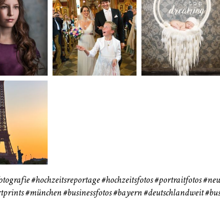
neart
Hochzeit
Baby/Newbo
183
72
eise
otografie
#hochzeitsreportage
#hochzeitsfotos
#portraitfotos
#new
tprints
#münchen
#businessfotos
#bayern #deutschlandweit #bus