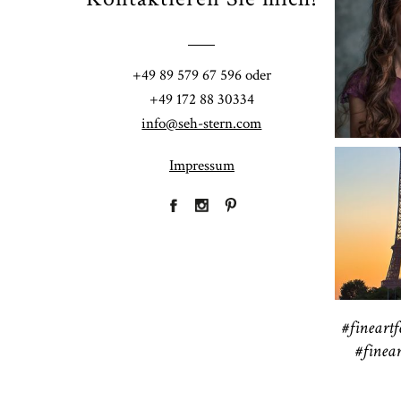
Fi
+49 89 579 67 596 oder
41
+49 172 88 30334
info@seh-stern.com
Impressum
R
41
#fineartf
#finear