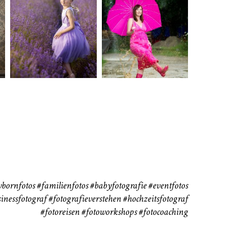
rn
Kinder
Babybauch
111
37
bornfotos
#familienfotos
#babyfotografie
#eventfotos
inessfotograf
#fotografieverstehen
#hochzeitsfotograf
#fotoreisen
#fotoworkshops
#fotocoaching