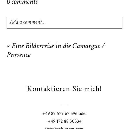
0 comments
Add a comment...
Your email is
never
published or shared. Required fields
are marked *
«
Eine Bilderreise in die Camargue /
Provence
Kontaktieren Sie mich!
POST COMMENT
+49 89 579 67 596 oder
+49 172 88 30334