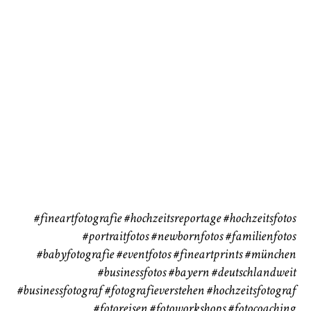
72
111
CHINGS
Babybauch
Reise
37
41
#fineartfotografie
#hochzeitsreportage
#hochzeitsfotos
#portraitfotos
#newbornfotos
#familienfotos
#babyfotografie
#eventfotos
#fineartprints
#münchen
#businessfotos
#bayern #deutschlandweit
#businessfotograf
#fotografieverstehen
#hochzeitsfotograf
#fotoreisen
#fotoworkshops
#fotocoaching