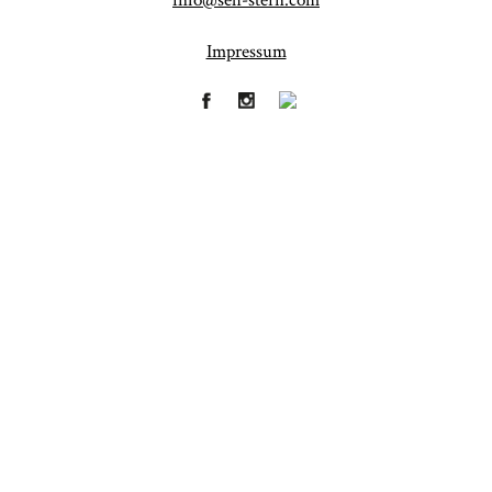
info@seh-stern.com
Impressum
Fineart
Hochzeit
41
183
Baby/Newborn
Kinder