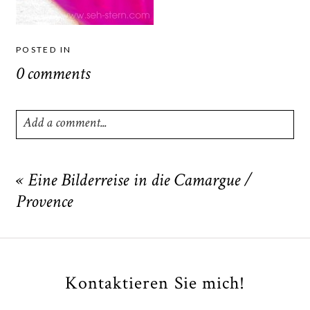
POSTED IN
0 comments
Add a comment...
Your email is
never
published or shared. Required fields
are marked *
«
Eine Bilderreise in die Camargue /
Provence
Kontaktieren Sie mich!