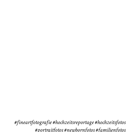
Baby/Newborn
Kinder
72
111
CHINGS
Babybauch
Reise
37
41
#fineartfotografie
#hochzeitsreportage
#hochzeitsfotos
#portraitfotos
#newbornfotos
#familienfotos