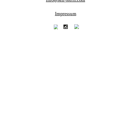
info@seh-stern.com
Impressum
Fineart
Hochzeit
41
183
Baby/Newborn
Kinder