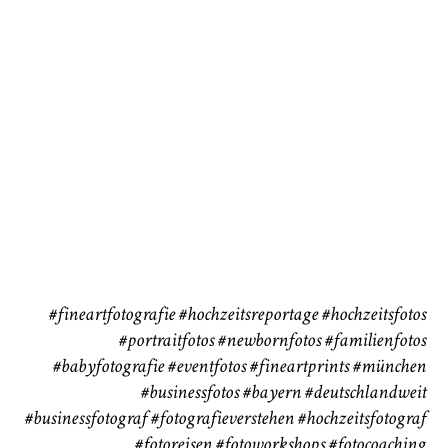
72
111
CHINGS
Babybauch
Reise
37
41
#fineartfotografie
#hochzeitsreportage
#hochzeitsfotos
#portraitfotos
#newbornfotos
#familienfotos
#babyfotografie
#eventfotos
#fineartprints
#münchen
#businessfotos
#bayern #deutschlandweit
#businessfotograf
#fotografieverstehen
#hochzeitsfotograf
#fotoreisen
#fotoworkshops
#fotocoaching