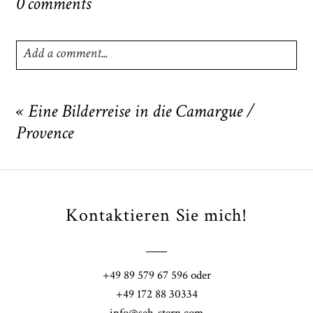
0 comments
Add a comment...
Your email is
never
published or shared. Required fields
are marked *
«
Eine Bilderreise in die Camargue /
Provence
Kontaktieren Sie mich!
POST COMMENT
+49 89 579 67 596 oder
+49 172 88 30334