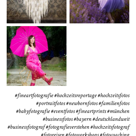
72
111
CHINGS
Babybauch
Reise
37
41
#fineartfotografie
#hochzeitsreportage
#hochzeitsfotos
#portraitfotos
#newbornfotos
#familienfotos
#babyfotografie
#eventfotos
#fineartprints
#münchen
#businessfotos
#bayern #deutschlandweit
#businessfotograf
#fotografieverstehen
#hochzeitsfotograf
#fotoreisen
#fotoworkshops
#fotocoaching