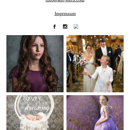
info@seh-stern.com
Impressum
Fineart
Hochzeit
41
183
Baby/Newborn
Kinder