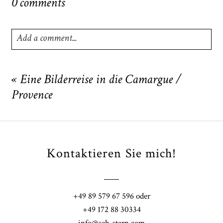
0 comments
Add a comment...
Your email is
never
published or shared. Required fields
are marked *
«
Eine Bilderreise in die Camargue /
Provence
Kontaktieren Sie mich!
POST COMMENT
+49 89 579 67 596 oder
+49 172 88 30334