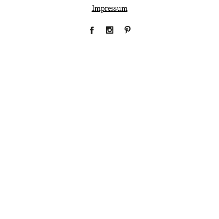
Impressum
Fineart
Hochzeit
41
183
Baby/Newborn
Kinder
72
111