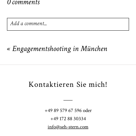
0 comments
Add a comment...
Your email is
never
published or shared. Required fields
are marked *
«
Engagementshooting in München
Kontaktieren Sie mich!
+49 89 579 67 596 oder
POST COMMENT
+49 172 88 30334
info@seh-stern.com