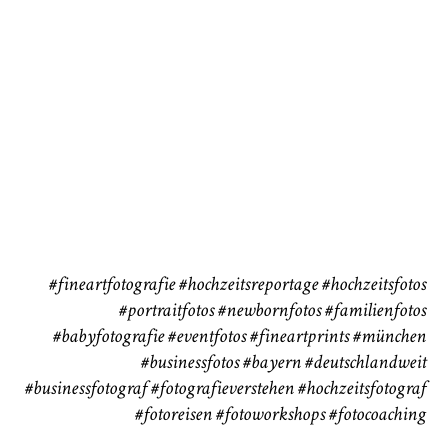
CHINGS
Babybauch
Reise
37
41
#fineartfotografie
#hochzeitsreportage
#hochzeitsfotos
#portraitfotos
#newbornfotos
#familienfotos
#babyfotografie
#eventfotos
#fineartprints
#münchen
#businessfotos
#bayern #deutschlandweit
#businessfotograf
#fotografieverstehen
#hochzeitsfotograf
#fotoreisen
#fotoworkshops
#fotocoaching